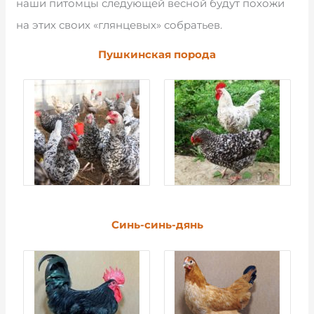
наши питомцы следующей весной будут похожи
на этих своих «глянцевых» собратьев.
Пушкинская порода
Синь-синь-дянь