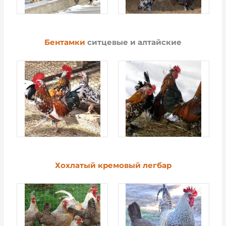
Бентамки
ситцевые и алтайские
Хохлатый кремовый легбар