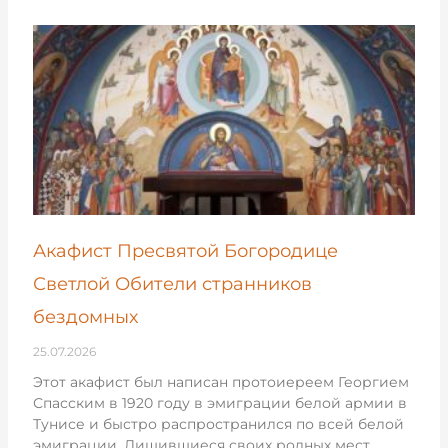
Акафист Пресвятой Богородице
Светлой Обители странников
бездомных
25.07.2026
Этот акафист был написан протоиереем Георгием
Спасским в 1920 году в эмиграции белой армии в
Тунисе и быстро распространился по всей белой
эмиграции. Лишившиеся своих родных мест,