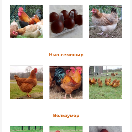
Нью-гемпшир
Вельзумер