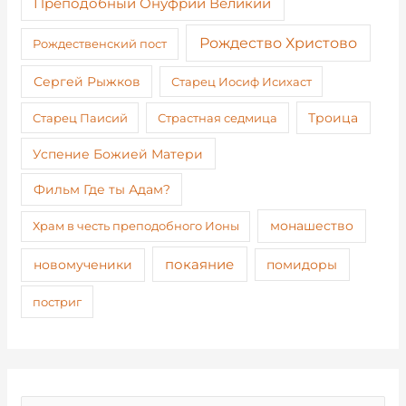
Преподобный Онуфрий Великий
Рождество Христово
Рождественский пост
Сергей Рыжков
Старец Иосиф Исихаст
Старец Паисий
Страстная седмица
Троица
Успение Божией Матери
Фильм Где ты Адам?
монашество
Храм в честь преподобного Ионы
покаяние
новомученики
помидоры
постриг