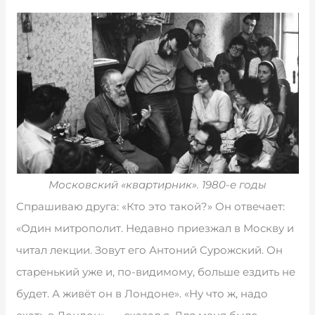
Московский «квартирник». 1980-е годы
Спрашиваю друга: «Кто это такой?» Он отвечает:
«Один митрополит. Недавно приезжал в Москву и
читал лекции. Зовут его Антоний Сурожский. Он
старенький уже и, по-видимому, больше ездить не
будет. А живёт он в Лондоне». «Ну что ж, надо