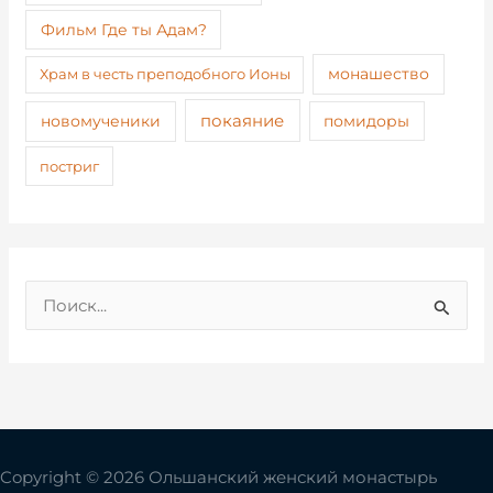
Фильм Где ты Адам?
монашество
Храм в честь преподобного Ионы
покаяние
новомученики
помидоры
постриг
П
о
и
с
к
:
Copyright © 2026 Ольшанский женский монастырь