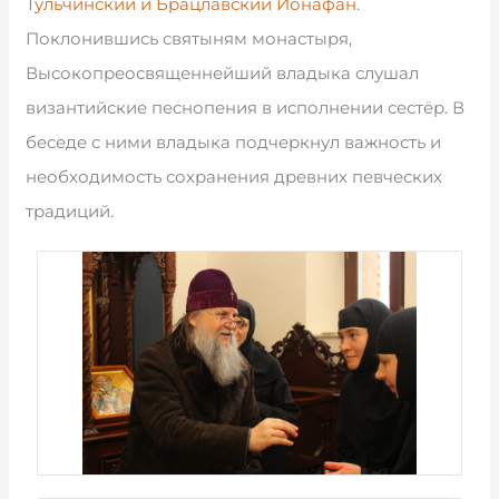
Тульчинский и Брацлавский Ионафан
.
Поклонившись святыням монастыря,
Высокопреосвященнейший владыка слушал
византийские песнопения в исполнении сестёр. В
беседе с ними владыка подчеркнул важность и
необходимость сохранения древних певческих
традиций.