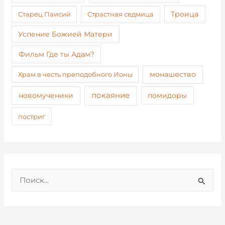
Старец Паисий
Страстная седмица
Троица
Успение Божией Матери
Фильм Где ты Адам?
монашество
Храм в честь преподобного Ионы
покаяние
новомученики
помидоры
постриг
П
о
и