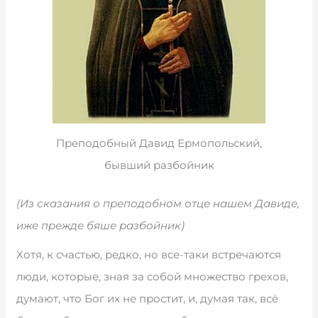
Преподобный Давид Ермопольский,
бывший разбойник
(Из сказания о преподобном отце нашем Давиде,
иже прежде бяше разбойник)
Хотя, к счастью, редко, но все-таки встречаются
люди, которые, зная за собой множество грехов,
думают, что Бог их не простит, и, думая так, всё