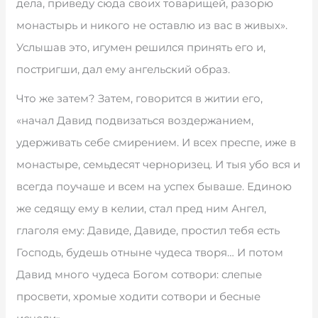
дела, приведу сюда своих товарищей, разорю
монастырь и никого не оставлю из вас в живых».
Услышав это, игумен решился принять его и,
постригши, дал ему ангельский образ.
Что же затем? Затем, говорится в житии его,
«начал Давид подвизаться воздержанием,
удерживать себе смирением. И всех преспе, иже в
монастыре, семьдесят черноризец. И тыя убо вся и
всегда поучаше и всем на успех бываше. Единою
же седящу ему в келии, стал пред ним Ангел,
глаголя ему: Давиде, Давиде, простил тебя есть
Господь, будешь отныне чудеса творя… И потом
Давид много чудеса Богом сотвори: слепые
просвети, хромые ходити сотвори и бесные