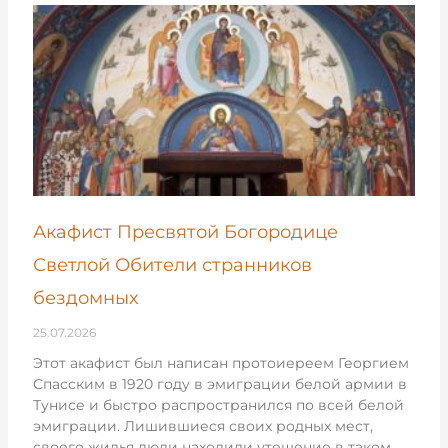
Акафист Пресвятой Богородице
Светлой Обители странников
бездомных
25.07.2026
Этот акафист был написан протоиереем Георгием
Спасским в 1920 году в эмиграции белой армии в
Тунисе и быстро распространился по всей белой
эмиграции. Лишившиеся своих родных мест,
своего жилья люди находили утешение в таком