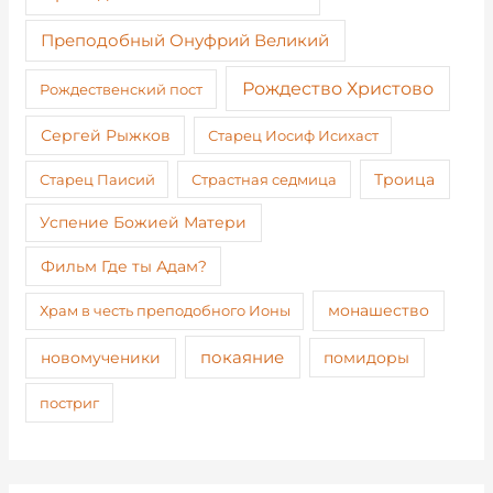
Преподобный Онуфрий Великий
Рождество Христово
Рождественский пост
Сергей Рыжков
Старец Иосиф Исихаст
Старец Паисий
Страстная седмица
Троица
Успение Божией Матери
Фильм Где ты Адам?
монашество
Храм в честь преподобного Ионы
покаяние
новомученики
помидоры
постриг