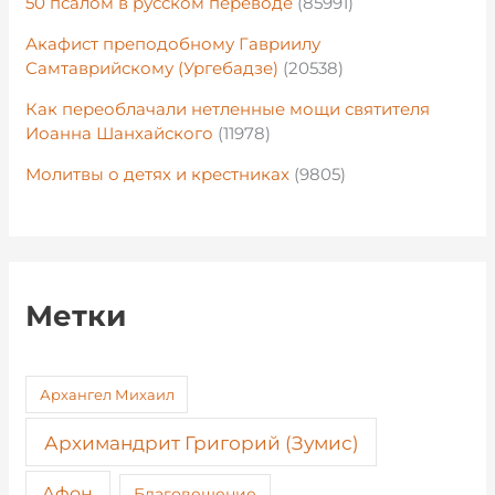
50 псалом в русском переводе
(85991)
Акафист преподобному Гавриилу
Самтаврийскому (Ургебадзе)
(20538)
Как переоблачали нетленные мощи святителя
Иоанна Шанхайского
(11978)
Молитвы о детях и крестниках
(9805)
Метки
Архангел Михаил
Архимандрит Григорий (Зумис)
Афон
Благовещение