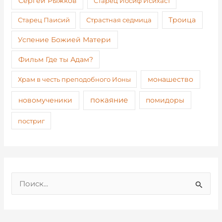
Сергей Рыжков
Старец Иосиф Исихаст
Старец Паисий
Страстная седмица
Троица
Успение Божией Матери
Фильм Где ты Адам?
монашество
Храм в честь преподобного Ионы
покаяние
новомученики
помидоры
постриг
П
о
и