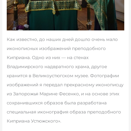
Как известно, до наших дней дошло очень мало
иконописных изображений преподобного
Киприана. Одно из них — на стенах
Владимирского надвратного храма, другое
хранится в Великоустюгском музее. Фотографии
изображений я передал прекрасному иконописцу
из Запорожья Марине Фесенко, и на основе этих
сохранившихся образов была разработана
специальная иконография образа преподобного
Киприана Устюжского».