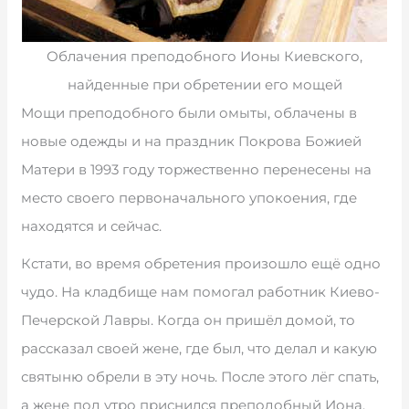
Облачения преподобного Ионы Киевского,
найденные при обретении его мощей
Мощи преподобного были омыты, облачены в
новые одежды и на праздник Покрова Божией
Матери в 1993 году торжественно перенесены на
место своего первоначального упокоения, где
находятся и сейчас.
Кстати, во время обретения произошло ещё одно
чудо. На кладбище нам помогал работник Киево-
Печерской Лавры. Когда он пришёл домой, то
рассказал своей жене, где был, что делал и какую
святыню обрели в эту ночь. После этого лёг спать,
а жене под утро приснился преподобный Иона,