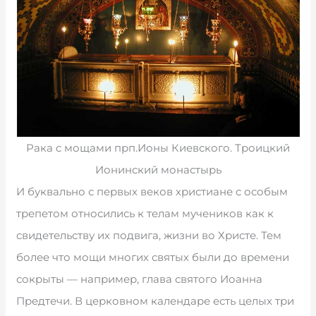
Рака с мощами прп.Ионы Киевского. Троицкий
Ионинский монастырь
И буквально с первых веков христиане с особым
трепетом относились к телам мучеников как к
свидетельству их подвига, жизни во Христе. Тем
более что мощи многих святых были до времени
сокрыты — например, глава святого Иоанна
Предтечи. В церковном календаре есть целых три