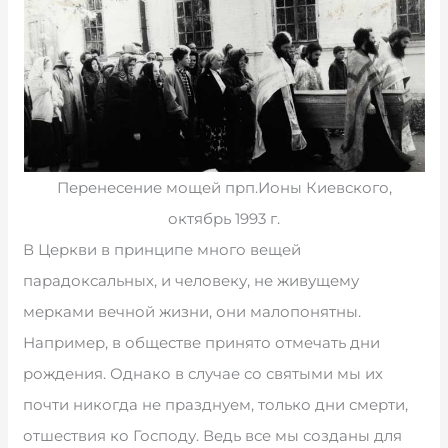
Перенесение мощей прп.Ионы Киевского,
октябрь 1993 г.
В Церкви в принципе много вещей
парадоксальных, и человеку, не живущему
мерками вечной жизни, они малопонятны.
Например, в обществе принято отмечать дни
рождения. Однако в случае со святыми мы их
почти никогда не празднуем, только дни смерти,
отшествия ко Господу. Ведь все мы созданы для