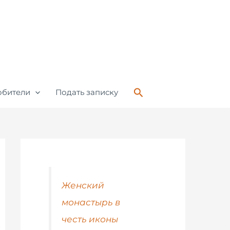
Поиск
обители
Подать записку
Женский
монастырь в
честь иконы