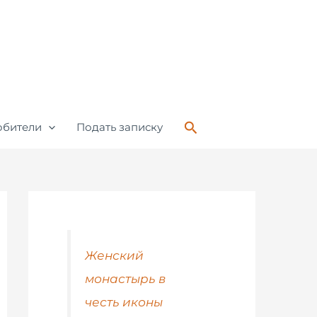
Поиск
обители
Подать записку
Женский
монастырь в
честь иконы