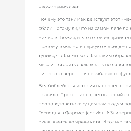
неожиданно свет.
Почему это так? Как действует этот «ме
сбоя? Потому ли, что на самом деле до 
них воля Божия, и кто готов ее принять
поэтому тоже. Но в первую очередь – по
тупике, чтобы мы хотя бы таким образо
мысли – строить свою жизнь по собствен
ни одного верного и незыблемого фунд
Вся библейская история наполнена пр
правило. Пророк Иона, несогласный с
проповедовать живущим там людям пока
Господня в Фарсис» (ср.: Ион. 1: 3) и тер
оказывается во чреве кита. И только т
намерения его и рождается вместе с по