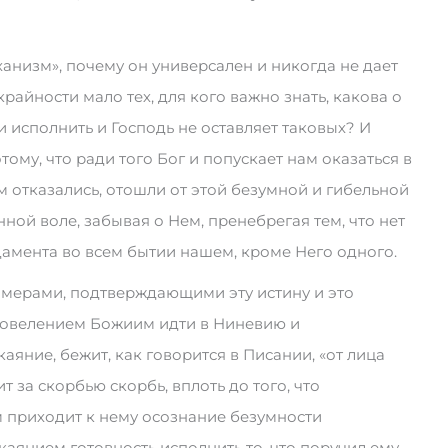
ханизм», почему он универсален и никогда не дает
крайности мало тех, для кого важно знать, какова о
 и исполнить и Господь не оставляет таковых? И
тому, что ради того Бог и попускает нам оказаться в
м отказались, отошли от этой безумной и гибельной
ной воле, забывая о Нем, пренебрегая тем, что нет
амента во всем бытии нашем, кроме Него одного.
имерами, подтверждающими эту истину и это
 повелением Божиим идти в Ниневию и
яние, бежит, как говорится в Писании, «от лица
пит за скорбью скорбь, вплоть до того, что
ам приходит к нему осознание безумности
каянием готовность исполнить то, что поручил ему