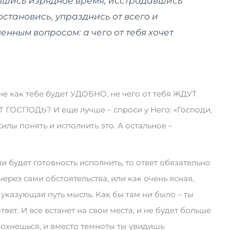
вшись изрядное время, исстрадавшись
остановись, упразднись от всего и
нным вопросом: а чего от тебя хочет
не как тебе будет УДОБНО, не чего от тебя ЖДУТ
ЕТ ГОСПОДЬ? И еще лучше – спроси у Него: «Господи,
илы понять и исполнить это. А остальное –
ли будет готовность исполнить, то ответ обязательно
через сами обстоятельства, или как очень ясная,
казующая путь мысль. Как бы там ни было – ты
вет. И все встанет на свои места, и не будет больше
дохнешься, и вместо темноты ты увидишь