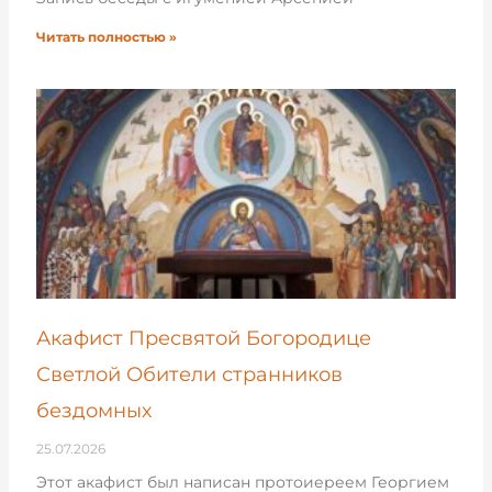
Читать полностью »
Акафист Пресвятой Богородице
Светлой Обители странников
бездомных
25.07.2026
Этот акафист был написан протоиереем Георгием