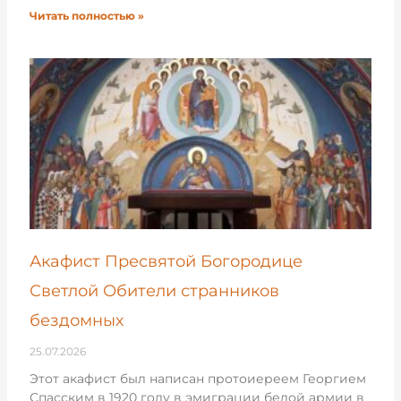
Читать полностью »
Акафист Пресвятой Богородице
Светлой Обители странников
бездомных
25.07.2026
Этот акафист был написан протоиереем Георгием
Спасским в 1920 году в эмиграции белой армии в