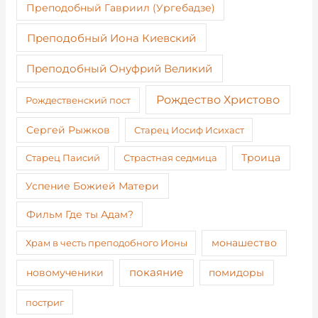
Преподобный Гавриил (Ургебадзе)
Преподобный Иона Киевский
Преподобный Онуфрий Великий
Рождество Христово
Рождественский пост
Сергей Рыжков
Старец Иосиф Исихаст
Старец Паисий
Страстная седмица
Троица
Успение Божией Матери
Фильм Где ты Адам?
монашество
Храм в честь преподобного Ионы
покаяние
новомученики
помидоры
постриг