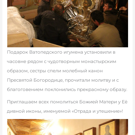
Подарок Ватопедского игумена установили в
часовне рядом с чудотворным монастырским
образом, сестры спели молебный канон
Пресвятой Богородице, прочитали молитву и с
благоговением поклонились прекрасному образу.
Приглашаем всех помолиться Божией Матери у Её
дивной иконы, именуемой «Отрада и утешение»!