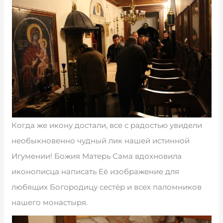
Когда же икону достали, все с радостью увидели
необыкновенно чудный лик нашей истинной
Игумении! Божия Матерь Сама вдохновила
иконописца написать Её изображение для
любящих Богородицу сестёр и всех паломников
нашего монастыря.