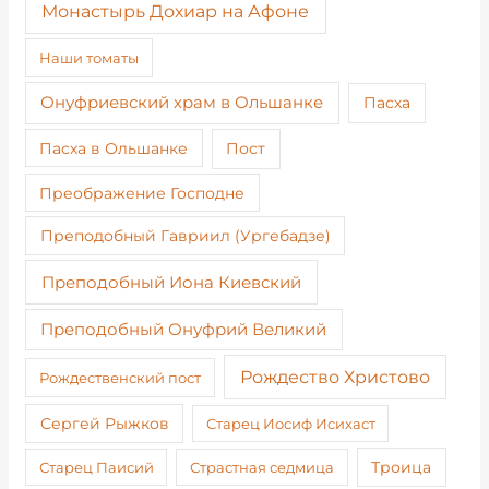
Монастырь Дохиар на Афоне
Наши томаты
Онуфриевский храм в Ольшанке
Пасха
Пост
Пасха в Ольшанке
Преображение Господне
Преподобный Гавриил (Ургебадзе)
Преподобный Иона Киевский
Преподобный Онуфрий Великий
Рождество Христово
Рождественский пост
Сергей Рыжков
Старец Иосиф Исихаст
Старец Паисий
Страстная седмица
Троица