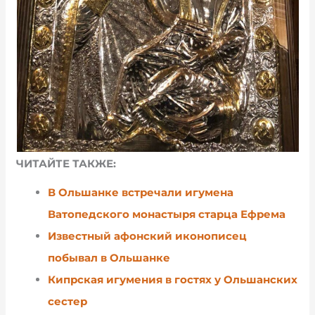
ЧИТАЙТЕ ТАКЖЕ:
В Ольшанке встречали игумена
Ватопедского монастыря старца Ефрема
Известный афонский иконописец
побывал в Ольшанке
Кипрская игумения в гостях у Ольшанских
сестер