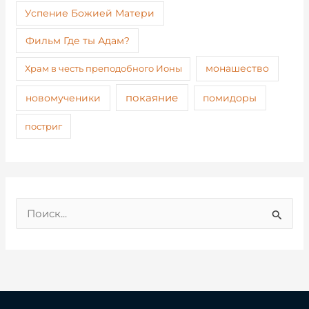
Успение Божией Матери
Фильм Где ты Адам?
монашество
Храм в честь преподобного Ионы
покаяние
новомученики
помидоры
постриг
П
о
и
с
к