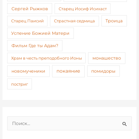
Сергей Рыжков
Старец Иосиф Исихаст
Старец Паисий
Страстная седмица
Троица
Успение Божией Матери
Фильм Где ты Адам?
монашество
Храм в честь преподобного Ионы
покаяние
новомученики
помидоры
постриг
П
о