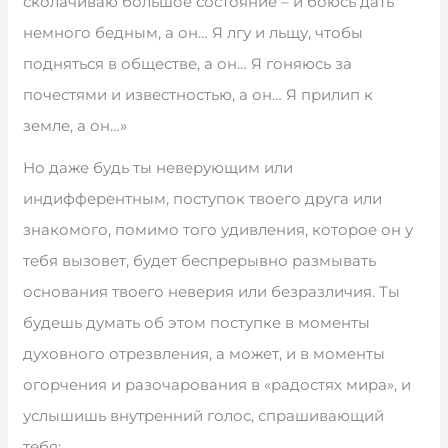
сколачиваю большое состояние – и боюсь дать
немного бедным, а он… Я лгу и льщу, чтобы
подняться в обществе, а он… Я гоняюсь за
почестями и известностью, а он… Я прилип к
земле, а он…»
Но даже будь ты неверующим или
индифферентным, поступок твоего друга или
знакомого, помимо того удивления, которое он у
тебя вызовет, будет беспрерывно размывать
основания твоего неверия или безразличия. Ты
будешь думать об этом поступке в моменты
духовного отрезвления, а может, и в моменты
огорчения и разочарования в «радостях мира», и
услышишь внутренний голос, спрашивающий
тебя: