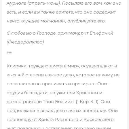
журнале (апрель-июнь). Посылаю его вам как оно
есть, и если вы также сочтете, что оно содержит
нечто «лучшее молчания», опубликуйте его.
С любовью о Господе
,
архимандрит Епифаний
(Феодоропулос)
***
Клирики, труждающиеся в миру, осуществляют в
высшей степени важное дело, которое никому не
позволительно принижать и презирать. Они –
орудия благодати, «служители Христовы и
домостроители Таин Божиих» (1 Кор. 4, 1). Они
продолжают в веках дело святых апостолов. Они
проповедуют Христа Распятого и Воскресшего,
учат покаянию и оставлению грехов «о имени