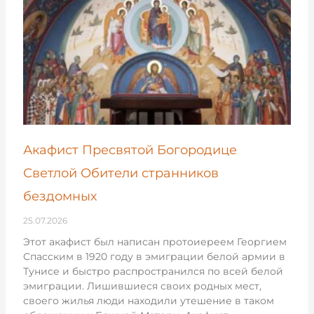
Акафист Пресвятой Богородице
Светлой Обители странников
бездомных
25.07.2026
Этот акафист был написан протоиереем Георгием
Спасским в 1920 году в эмиграции белой армии в
Тунисе и быстро распространился по всей белой
эмиграции. Лишившиеся своих родных мест,
своего жилья люди находили утешение в таком