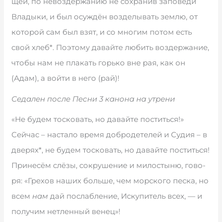
щей, по не­воз­дер­жа­нию не со­хра­нив за­по­ве­ди
Вла­ды­ки, и был осу­ж­дён воз­де­лы­вать зе­м­лю, от
ко­то­рой сам был взят, и со мно­гим по­том есть
свой хлеб*. По­э­то­му да­вай­те лю­бить воз­дер­жа­ние,
что­бы нам не пла­кать горь­ко вне рая, как он
(Адам), а вой­ти в не­го (рай)!
Седален после Песни 3 канона на утрени
«Не будем тосковать, но давайте поститься!»
Сей­час – на­ста­ло вре­мя до­б­ро­де­те­лей и Су­дия – в
две­рях*, не бу­дем то­с­ко­вать, но да­вай­те по­стить­ся!
При­не­сём слё­зы, со­кру­ше­ние и ми­ло­сты­ню, го­во­
ря: «Гре­хов на­ших боль­ше, чем мор­ско­го пе­с­ка, но
всем
нам
дай по­слаб­ле­ние, Ис­ку­пи­тель всех, — и
по­лу­чим не­тлен­ный ве­нец»!