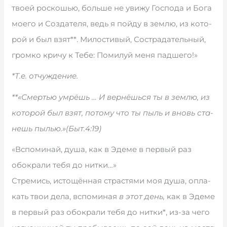
тво­ей ро­с­ко­шью, боль­ше не уви­жу Гос­по­да и Бо­га
мо­е­го и Со­з­да­те­ля, ведь я пой­ду в зе­м­лю, из ко­то­
рой и был взят**. Ми­ло­сти­вый, Со­стра­да­тель­ный,
гром­ко кри­чу к Те­бе: По­ми­луй ме­ня пад­ше­го!»
*Т.е. от­чу­ж­де­ние.
**«Смер­тью ум­рёшь … И вер­нёшь­ся ты в зе­м­лю, из
ко­то­рой был взят, по­то­му что ты пыль и вновь ста­
нешь пы­лью.»(Быт.4:19)
«Вспоминай, душа, как в Эдеме в первый раз
обокрали тебя до нитки…»
Стре­мись, ис­то­щён­ная стра­стя­ми моя ду­ша, оп­ла­
кать твои де­ла, вспо­ми­ная
в этот день,
как в Эде­ме
в пер­вый раз обо­кра­ли те­бя до нит­ки*, из-за че­го