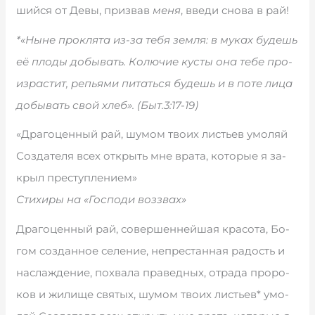
ший­ся от Де­вы, при­звав
ме­ня
, вве­ди сно­ва в рай!
*«Ны­не про­кля­та из-за те­бя зе­м­ля: в му­ках бу­дешь
её пло­ды до­бы­вать. Ко­лю­чие ку­с­ты она те­бе про­
из­ра­стит, репь­я­ми пи­тать­ся бу­дешь и в по­те ли­ца
до­бы­вать свой хлеб». (Быт.3:17-19)
«Дра­го­цен­ный рай, шу­мом тво­их ли­сть­ев умо­ляй
Со­з­да­те­ля всех от­крыть мне вра­та, ко­то­рые я за­
крыл пре­сту­п­ле­ни­ем»
Стихиры на «Господи воззвах»
Дра­го­цен­ный рай, со­вер­шен­ней­шая кра­со­та, Бо­
гом со­з­дан­ное се­ле­ние, не­пре­стан­ная ра­дость и
на­сла­ж­де­ние, по­хва­ла пра­вед­ных, от­ра­да про­ро­
ков и жи­ли­ще свя­тых, шу­мом тво­их ли­сть­ев* умо­