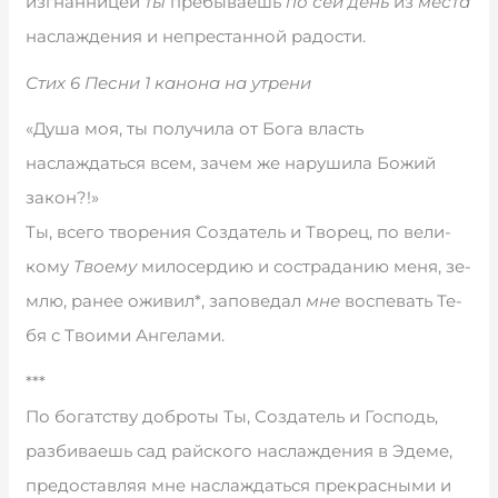
из­г­нан­ни­цей
ты
пре­бы­ва­ешь
по сей день
из
ме­с­та
на­сла­ж­де­ния и не­пре­стан­ной ра­до­сти.
Стих 6 Песни 1 канона на утрени
«Душа моя, ты получила от Бога власть
наслаждаться всем, зачем же нарушила Божий
закон?!»
Ты, все­го тво­ре­ния Со­з­да­тель и Тво­рец, по ве­ли­
ко­му
Тво­е­му
ми­ло­сер­дию и со­стра­да­нию ме­ня, зе­
м­лю, ра­нее ожи­вил*, за­по­ве­дал
мне
вос­пе­вать Те­
бя с Тво­и­ми Ан­ге­ла­ми.
***
По бо­гат­ст­ву до­б­ро­ты Ты, Со­з­да­тель и Гос­подь,
раз­би­ва­ешь сад рай­ско­го на­сла­ж­де­ния в Эде­ме,
пре­до­с­та­в­ляя мне на­сла­ж­дать­ся пре­кра­с­ны­ми и