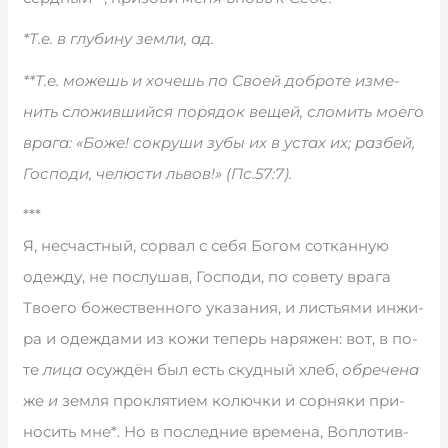
*Т.е. в глу­би­ну зе­м­ли, ад.
**Т.е. мо­жешь и хо­чешь по Сво­ей до­б­ро­те из­ме­
нить сло­жив­ший­ся по­ря­док ве­щей, сло­мить мо­е­го
вра­га: «Бо­же! со­кру­ши зу­бы их в ус­тах их; раз­бей,
Гос­по­ди, че­лю­сти львов!» (Пс.57:7).
***
Я, не­сча­ст­ный, со­р­вал с се­бя Бо­гом со­ткан­ную
оде­ж­ду, не по­слу­шав, Гос­по­ди, по со­ве­ту вра­га
Тво­е­го бо­же­ст­вен­но­го ука­за­ния, и ли­сть­я­ми ин­жи­
ра и оде­ж­да­ми из ко­жи те­перь на­ря­жен: вот, в по­
те
ли­ца
осу­ж­дён был есть скуд­ный хлеб,
об­ре­че­на
же
и
зе­м­ля про­кля­ти­ем колючки и сор­ня­ки при­
но­сить мне*. Но в по­с­лед­ние вре­ме­на, Во­пло­тив­