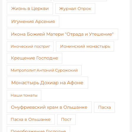
Жизнь в Церкви
Журнал Отрок
Игумения Арсения
Икона Божией Матери "Отрада и Утешение"
Иноческий постриг
Ионинский монастырь
Крещение Господне
Митрополит Антоний Сурожский
Монастырь Дохиар на Афоне
Наши томаты
Онуфриевский храм в Ольшанке
Пасха
Пост
Пасха в Ольшанке
Преображение Господне