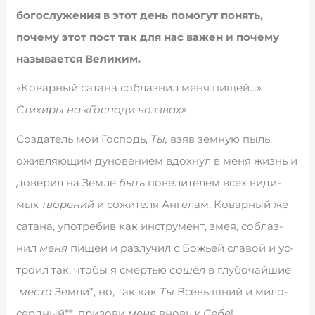
богослужения в этот день помогут понять,
почему этот пост так для нас важен и почему
называется Великим.
«Коварный сатана соблазнил меня пищей…»
Стихиры на «Господи воззвах»
Со­з­да­тель мой Гос­подь,
Ты,
взяв зем­ную пыль,
ожи­в­ля­ю­щим ду­но­ве­ни­ем вдох­нул в ме­ня жизнь и
до­ве­рил на Зе­м­ле
быть
по­ве­ли­те­лем всех ви­ди­
мых
тво­ре­ний
и со­жи­те­ля Ан­ге­лам. Ко­вар­ный же
са­та­на, упо­т­ре­бив как ин­ст­ру­мент, змея, со­блаз­
нил
ме­ня
пи­щей и раз­лу­чил с Божь­ей сла­вой и ус­
т­ро­ил так, что­бы я смер­тью
со­шёл
в глу­бо­чай­шие
ме­с­та
Зе­м­ли*, но, так как
Ты
Все­выш­ний и ми­ло­
серд­ный**, при­зо­ви
ме­ня
вновь
к Се­бе
!