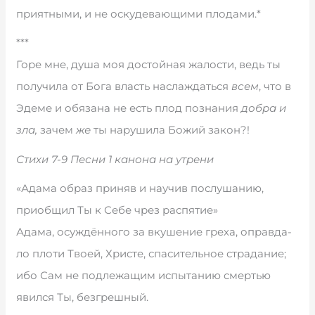
при­ят­ны­ми, и не ос­ку­де­ва­ю­щи­ми пло­да­ми.*
***
Го­ре мне, ду­ша моя до­с­той­ная жа­ло­сти, ведь ты
по­лу­чи­ла от Бо­га власть на­сла­ж­дать­ся
всем
, что в
Эде­ме и обя­за­на не есть плод по­з­на­ния
до­б­ра и
зла,
за­чем
же
ты на­ру­ши­ла Бо­жий за­кон?!
Стихи 7-9 Песни 1 канона на утрени
«Адама образ приняв и научив послушанию,
приобщил Ты к Себе чрез распятие»
Ада­ма, осу­ж­дён­но­го за вку­ше­ние гре­ха, оп­рав­да­
ло пло­ти Тво­ей, Хри­сте, спа­си­тель­ное стра­да­ние;
ибо Сам не под­ле­жа­щим ис­пы­та­нию смер­тью
явил­ся Ты, без­греш­ный.