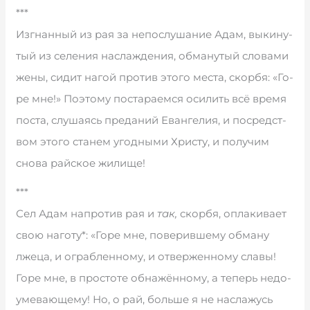
***
Из­г­нан­ный из рая за не­по­слу­ша­ние Адам, вы­ки­ну­
тый из се­ле­ния на­сла­ж­де­ния, об­ма­ну­тый сло­ва­ми
же­ны, си­дит на­гой про­тив это­го ме­с­та, скор­бя: «Го­
ре мне!» По­э­то­му по­ста­ра­ем­ся оси­лить всё вре­мя
по­ста, слу­ша­ясь пре­да­ний Еван­ге­лия, и по­сред­ст­
вом это­го ста­нем угод­ны­ми Хри­сту, и по­лу­чим
сно­ва рай­ское жи­ли­ще!
***
Сел Адам на­про­тив рая и
так,
скор­бя, оп­ла­ки­вает
свою на­го­ту*: «Го­ре мне, по­ве­рив­ше­му об­ма­ну
лже­ца, и ог­раб­лен­но­му, и от­вер­жен­но­му сла­вы!
Го­ре мне, в про­с­то­те об­на­жён­но­му, а те­перь не­до­
у­ме­ва­ю­ще­му! Но, о рай, боль­ше я не на­сла­жусь