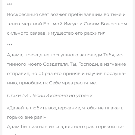
***
Вос­кре­се­ния свет воз­жёг пре­бы­вав­шим во тьме и
те­ни смерт­ной Бог мой Ии­сус, и Сво­им Бо­же­ст­вом
силь­но­го свя­зав, иму­ще­ст­во его рас­хи­тил.
***
Ада­ма, пре­ж­де не­по­слуш­но­го за­по­ве­ди Те­бя, ис­
тин­но­го мое­го Соз­да­те­ля, Ты, Гос­по­ди, в из­гна­ние
от­пра­вил; но об­раз его при­няв и нау­чив по­слу­ша­
нию, при­об­щил к Се­бе чрез рас­пя­тие.
Стихи 1-3 Песни 3 канона на утрени
«Давайте любить воздержание, чтобы не плакать
горько вне рая!»
Адам был из­г­нан из сла­до­ст­но­го рая горь­кой пи­