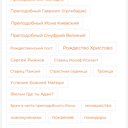
Преподобный Гавриил (Ургебадзе)
Преподобный Иона Киевский
Преподобный Онуфрий Великий
Рождество Христово
Рождественский пост
Сергей Рыжков
Старец Иосиф Исихаст
Старец Паисий
Страстная седмица
Троица
Успение Божией Матери
Фильм Где ты Адам?
монашество
Храм в честь преподобного Ионы
покаяние
новомученики
помидоры