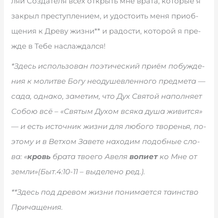
ляй Со­з­да­те­ля всех от­крыть мне вра­та, ко­то­рые я
за­крыл пре­сту­п­ле­ни­ем, и удо­сто­ить ме­ня при­об­
ще­ния к Дре­ву жиз­ни** и ра­до­сти, ко­то­рой я пре­
ж­де в Те­бе наслаждался!
*Здесь ис­поль­зо­ван по­э­ти­че­с­кий при­ём по­бу­ж­де­
ния к мо­лит­ве Бо­гу не­оду­ше­в­лен­но­го пред­ме­та —
са­да, од­на­ко, за­ме­тим, что Дух Свя­той на­по­л­ня­ет
Со­бою всё – «Свя­тым Ду­хом вся­ка ду­ша жи­вит­ся»
— и есть ис­то­ч­ник жиз­ни для лю­бо­го тво­ре­нья, по­
э­то­му и в Вет­хом За­ве­те на­хо­дим по­доб­ные сло­
ва: «
кровь
бра­та тво­е­го Аве­ля
во­пи­ет
ко Мне от
зе­м­ли»(Быт.4:10-11 – вы­де­ле­но ред.).
**Здесь под дре­вом жиз­ни по­ни­ма­ет­ся та­ин­ст­во
При­ча­ще­ния.