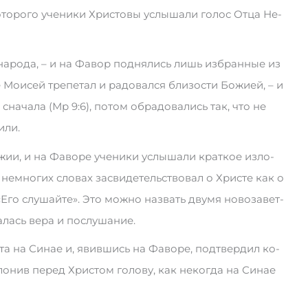
то­ро­­го уче­ни­ки Хри­сто­вы ус­лы­ша­ли го­лос От­ца Не­
на­ро­да, – и на Фа­вор под­­н­ялись лишь из­бран­ные из
Мо­и­сей тре­пе­тал и ра­до­вал­ся бли­зо­сти Бо­жи­ей, – и
 сна­ча­ла (Мр 9:6), по­том об­ра­до­ва­лись так, что не
и­ли.
жии, и на Фа­во­ре уче­ни­ки ус­лы­ша­ли крат­кое из­ло­
не­мно­­гих сло­вах за­сви­де­тель­ст­во­вал о Хри­сте как о
го слу­шай­те». Это мо­ж­но на­звать дву­мя но­во­за­вет­­
­лась ве­ра и по­слу­ша­ние.
ве­та на Си­нае и, явив­шись на Фа­во­ре, под­твер­дил ко­
кло­нив пе­ред Хри­стом го­ло­ву, как не­ко­г­да на Си­нае