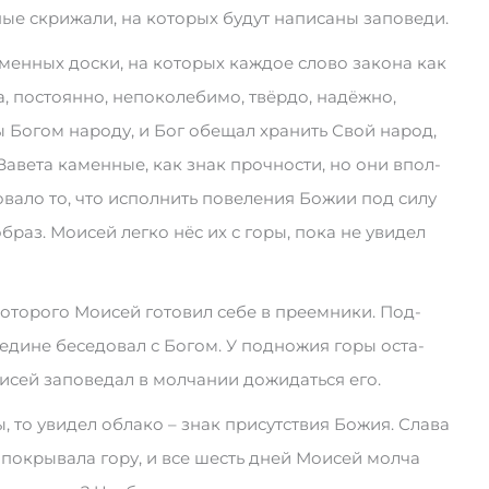
 скри­жа­ли, на ко­то­рых бу­дут на­пи­са­ны за­по­ве­ди.
­мен­ных до­с­ки, на ко­то­рых ка­ж­дое сло­во за­ко­на как
, по­сто­ян­но, не­по­ко­ле­би­мо, твёр­до, на­дёж­но,
ы Бо­гом на­ро­ду, и Бог обе­щал хра­нить Свой на­род,
За­ве­та ка­мен­ные, как знак про­ч­но­сти, но они впол­
­ва­ло то, что ис­по­л­нить по­ве­ле­ния Бо­жии под си­лу
об­раз. Мо­и­сей лег­ко нёс их с го­ры, по­ка не уви­дел
­то­ро­го Мо­и­сей го­то­вил се­бе в пре­ем­ни­ки. Под­
ди­не бе­се­до­вал с Бо­гом. У под­но­жия го­ры ос­та­
­сей за­по­ве­дал в мол­ча­нии до­жи­дать­ся его.
ы, то уви­дел об­ла­ко – знак при­сут­ст­вия Бо­жия. Сла­ва
по­кры­ва­ла го­ру, и все шесть дней Мо­и­сей мол­ча