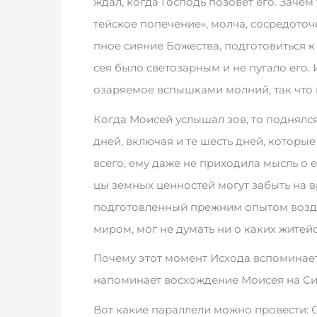
ждал, ко­г­да Гос­подь по­зо­вет его. За­чем
тей­ское по­пе­­ч­ение», мол­ча, со­сре­до­то­ч
пное си­я­ние Бо­же­ст­ва, под­го­то­вить­ся к
сея бы­ло све­то­зар­ным и не пу­га­ло его. И
озаряе­мое вспыш­ка­ми мо­л­ний, так что в
Ко­г­да Мо­и­сей ус­лы­шал зов, то под­нял­с
дней, вклю­чая и те шесть дней, ко­то­рые 
все­го, ему да­же не при­­х­од­ила мысль о 
цы зем­ных цен­но­стей мо­гут за­быть на в
подготов­лен­ный пре­ж­ним опы­том воз­де
ми­ром, мог не ду­мать ни о ка­ких жи­­те­й
По­че­му этот мо­мент Ис­хо­да вспо­ми­на­ет
на­по­ми­на­ет вос­хо­ж­де­ние Мо­и­сея на Си
Вот ка­кие па­рал­ле­ли мо­ж­но про­ве­с­ти: