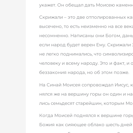
укажет. Он обе­щал дать Мо­и­сею ка­мен­ные
Скри­жа­ли – это две от­по­ли­ро­­ва­нных ка
вы­се­че­­но, то есть не­из­мен­но на все ве­ка
несом­нен­но. На­пи­са­ны они Бо­гом, да­н
ес­ли на­род бу­дет ве­рен Ему. Скри­жа­ли 
не лег­ко под­ни­ма­лись, что сим­во­ли­зи­ро
че­ло­ве­ку и все­му на­ро­ду. Это и факт, и 
безза­ко­ния на­ро­да, но об этом поз­же.
На Си­най Мо­и­сея со­про­во­ж­дал Ии­сус, ко
нял­ся же на вер­ши­ну го­ры он один и на­е
лись семь­де­сят ста­рей­шин, ко­то­рым Мо­и
Ко­г­да Мо­и­сей под­нял­ся к вер­ши­не го­р
Бо­жия как си­я­ю­щее об­ла­ко шесть дней 