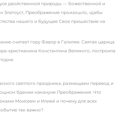
усе двойственной природы — Божественной и
нн Златоуст, Преображение произошло, «дабы
тества нашего и будущее Свое пришествие на
ие считает гору Фавор в Галилее. Святая царица
ора-христианина Константина Великого, построила
подня.
асного светлого праздника, размещаем перевод и
нощном бдении накануне Преображения. Что
оками Моисеем и Илией и почему для всех
событие так важно?