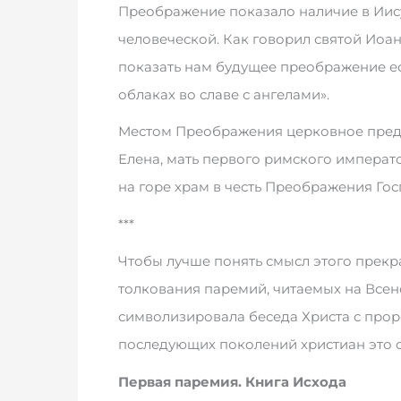
Преображение показало наличие в Иис
человеческой. Как говорил святой Иоа
показать нам будущее преображение ес
облаках во славе с ангелами».
Местом Преображения церковное предан
Елена, мать первого римского императ
на горе храм в честь Преображения Гос
***
Чтобы лучше понять смысл этого прекр
толкования паремий, читаемых на Все
символизировала беседа Христа с прор
последующих поколений христиан это 
Первая паремия. Кни­га Ис­хо­да