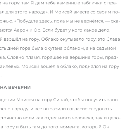
на го­ру: там Я дам те­бе ка­мен­ные таб­ли­ч­ки с пра­
­сал для это­го на­ро­да». И Мо­и­сей вме­сте со сво­им по­
о­жью. «По­будь­те здесь, по­ка мы не вер­нём­ся, — ска­
­ют­ся Аа­рон и Ор. Ес­ли бу­дет у ко­го ка­кое де­ло,
 взо­шёл на го­ру. Об­ла­ко оку­ты­ва­ло го­ру: это Сла­ва
сть дней го­ра бы­ла оку­та­на об­ла­ком, а на седь­мой
ка. Слов­но пла­мя, го­ря­щее на вер­ши­не го­ры, пред­
­и­ле­вых. Мо­и­сей во­шёл в об­ла­ко, под­нял­ся на го­ру
.
НА ВЕЧЕРНИ
е­нии Мо­и­сея на го­ру Си­най, что­бы по­лу­чить за­по­
е­но на­ро­ду, и все вы­ра­зи­ли со­г­ла­сие сле­до­вать
о­ян­ст­во во­ли как от­дель­но­го че­ло­ве­ка, так и це­ло­
на го­ру и быть там до то­го мо­мен­­та, ко­то­рый Он