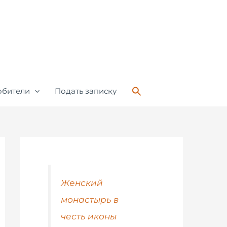
Поиск
обители
Подать записку
Женский
монастырь в
честь иконы