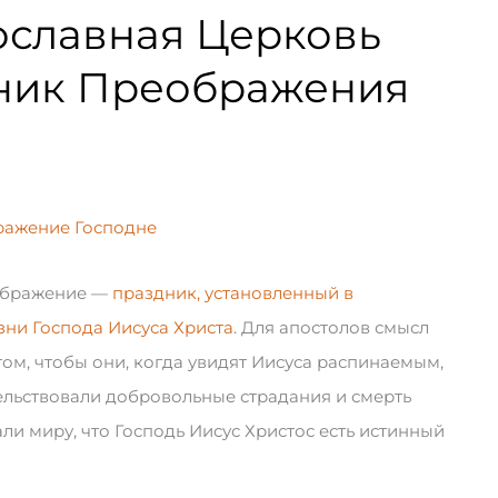
вославная Церковь
дник Преображения
ажение Господне
еображение —
праздник, установленный в
ни Господа Иисуса Христа
. Для апостолов смысл
ом, чтобы они, когда увидят Иисуса распинаемым,
тельствовали добровольные страдания и смерть
али миру, что Господь Иисус Христос есть истинный