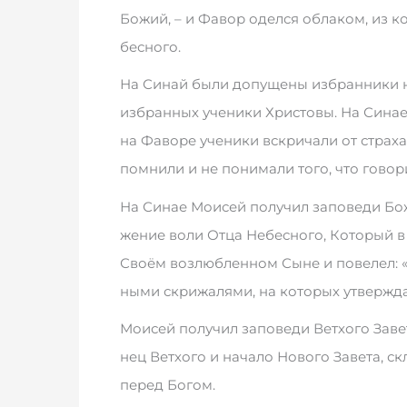
Бо­жий, – и Фа­вор одел­ся об­ла­ком, из ко­
бес­но­го.
На Си­най бы­ли до­пу­ще­ны из­бран­ни­ки 
из­бран­ных уче­ни­ки Хри­сто­вы. На Си­нае 
на Фа­во­ре уче­­н­ики вскри­ча­ли от стра­ха
по­м­ни­ли и не по­ни­ма­ли то­го, что го­во­р
На Си­нае Мо­и­сей по­лу­чил за­по­ве­ди Бо­
же­ние во­ли От­ца Не­бес­но­го, Ко­то­рый в 
Сво­ём воз­люб­лен­ном Сы­не и по­ве­лел: «Е
н­ыми скри­жа­ля­ми, на ко­то­рых ут­вер­жда
Мо­и­сей по­лу­чил за­по­ве­ди Вет­хо­го За­
нец Вет­хо­го и на­ча­ло Но­во­го За­ве­та, с
пе­ред Бо­гом.