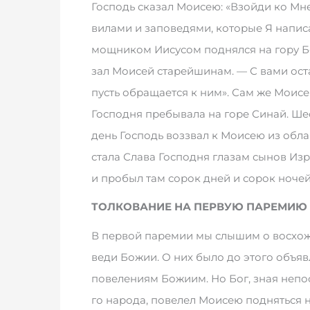
Гос­подь ска­зал Мо­и­сею: «Взой­ди ко Мне 
ви­ла­ми и за­по­ве­дя­ми, ко­то­рые Я на­пи
мощ­ни­ком Ии­су­сом под­нял­ся на го­ру Б
зал Мо­и­сей ста­рей­ши­нам. — С ва­ми ос­та
пусть об­ра­ща­ет­ся к ним». Сам же Мо­и­сей
Гос­под­ня пре­бы­ва­ла на го­ре Си­най. Ше
день Гос­подь воз­звал к Мо­и­сею из об­ла­
ста­ла Сла­ва Гос­под­ня гла­зам сы­нов Из­ра
и про­был там со­рок дней и со­рок но­чей
ТОЛКОВАНИЕ НА ПЕРВУЮ ПАРЕМИЮ 
В пер­вой па­ре­мии мы слы­шим о вос­хо­ж­д
ве­ди Бо­жии. О них бы­ло до это­го объ­я­в­л
пове­ле­ни­ям Бо­жи­им. Но Бог, зная не­по­ст
го на­ро­да, по­ве­лел Мо­и­сею под­нять­ся 