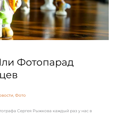
Или Фотопарад
йцев
овости
,
Фото
тографа Сергея Рыжкова каждый раз у нас в