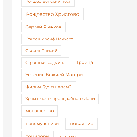
Рождественский пост
Рождество Христово
Сергей Рыжков
Старец Иосиф Исихаст
Старец Паисий
Страстная седмица
Троица
Успение Божией Матери
Фильм Где ты Адам?
Храм в честь преподобного Ионы
монашество
покаяние
новомученики
помидоры
постриг