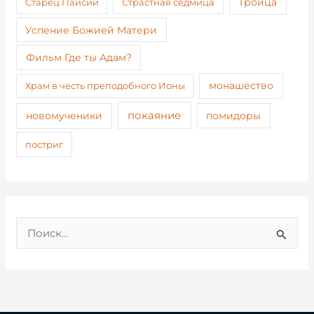
Старец Паисий
Страстная седмица
Троица
Успение Божией Матери
Фильм Где ты Адам?
монашество
Храм в честь преподобного Ионы
покаяние
новомученики
помидоры
постриг
П
о
и
с