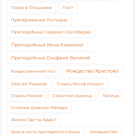
Пост
Пасха в Ольшанке
Преображение Господне
Преподобный Гавриил (Ургебадзе)
Преподобный Иона Киевский
Преподобный Онуфрий Великий
Рождество Христово
Рождественский пост
Сергей Рыжков
Старец Иосиф Исихаст
Старец Паисий
Страстная седмица
Троица
Успение Божией Матери
Фильм Где ты Адам?
монашество
Храм в честь преподобного Ионы