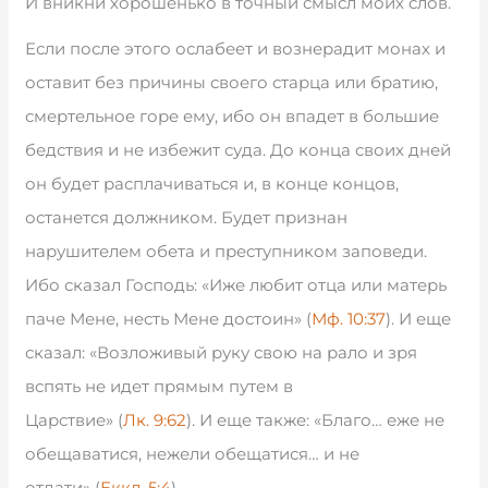
И вникни хорошенько в точный смысл моих слов.
Если после этого ослабеет и вознерадит монах и
оставит без причины своего старца или братию,
смертельное горе ему, ибо он впадет в большие
бедствия и не избежит суда. До конца своих дней
он будет расплачиваться и, в конце концов,
останется должником. Будет признан
нарушителем обета и преступником заповеди.
Ибо сказал Господь: «Иже любит отца или матерь
паче Мене, несть Мене достоин» (
Мф. 10:37
). И еще
сказал: «Возложивый руку свою на рало и зря
вспять не идет прямым путем в
Царствие» (
Лк. 9:62
). И еще также: «Благо… еже не
обещаватися, нежели обещатися… и не
отдати» (
Еккл. 5:4
).