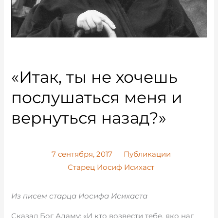
«Итак, ты не хочешь
послушаться меня и
вернуться назад?»
7 сентября, 2017
Публикации
Старец Иосиф Исихаст
Из писем старца Иосифа Исихаста
Сказал Бог Адаму: «И кто возвести тебе, яко наг