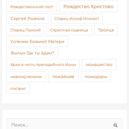
Рождество Христово
Рождественский пост
Сергей Рыжков
Старец Иосиф Исихаст
Старец Паисий
Страстная седмица
Троица
Успение Божией Матери
Фильм Где ты Адам?
монашество
Храм в честь преподобного Ионы
покаяние
новомученики
помидоры
постриг
П