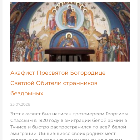
Акафист Пресвятой Богородице
Светлой Обители странников
бездомных
25.07.2026
Этот акафист был написан протоиереем Георгием
Спасским в 1920 году в эмиграции белой армии в
Тунисе и быстро распространился по всей белой
эмиграции. Лишившиеся своих родных мест,
своего жилья люди находили утешение в таком