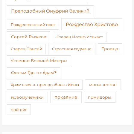
Преподобный Онуфрий Великий
Рождество Христово
Рождественский пост
Сергей Рыжков
Старец Иосиф Исихаст
Старец Паисий
Страстная седмица
Троица
Успение Божией Матери
Фильм Где ты Адам?
монашество
Храм в честь преподобного Ионы
покаяние
новомученики
помидоры
постриг