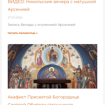
ВИДЕО: Никольские вечера с матушкой
Арсенией
27.07.2026
Запись беседы с игуменией Арсенией
Читать полностью »
Акафист Пресвятой Богородице
Светлой Обители странников