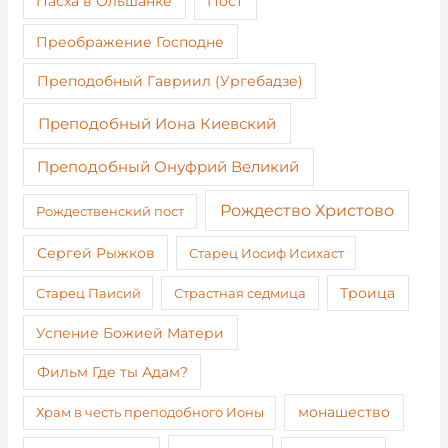
Пост
Пасха в Ольшанке
Преображение Господне
Преподобный Гавриил (Ургебадзе)
Преподобный Иона Киевский
Преподобный Онуфрий Великий
Рождество Христово
Рождественский пост
Сергей Рыжков
Старец Иосиф Исихаст
Старец Паисий
Страстная седмица
Троица
Успение Божией Матери
Фильм Где ты Адам?
монашество
Храм в честь преподобного Ионы