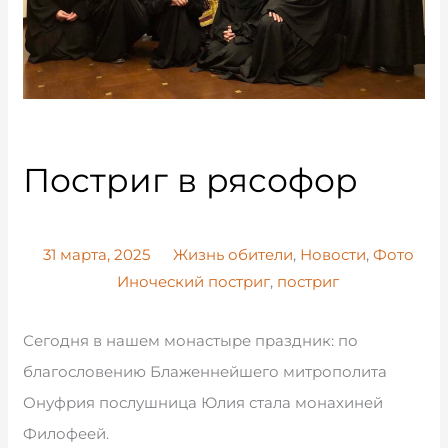
Постриг в рясофор
31 марта, 2025
Жизнь обители
,
Новости
,
Фото
Иноческий постриг
,
постриг
Сегодня в нашем монастыре праздник: по
благословению Блаженнейшего митрополита
Онуфрия послушница Юлия стала монахиней
Филофеей.