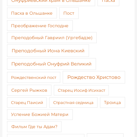
Онуфриевский храм в Ольшанке
Пасха
Пост
Пасха в Ольшанке
Преображение Господне
Преподобный Гавриил (Ургебадзе)
Преподобный Иона Киевский
Преподобный Онуфрий Великий
Рождество Христово
Рождественский пост
Сергей Рыжков
Старец Иосиф Исихаст
Старец Паисий
Страстная седмица
Троица
Успение Божией Матери
Фильм Где ты Адам?