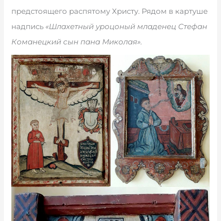
предстоящего распятому Христу. Рядом в картуше
надпись
«Шлахетный уроцоный младенец Стефан
Команецкий сын пана Миколая».