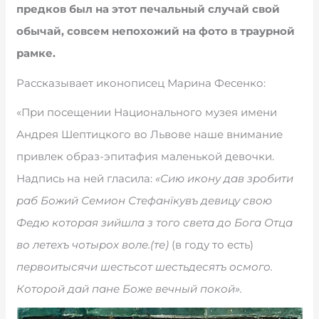
предков был на этот печальный случай свой
обычай, совсем непохожий на фото в траурной
рамке.
Рассказывает иконописец Марина Фесенко:
«При посещении Национального музея имени
Андрея Шептицкого во Львове наше внимание
привлек образ-эпитафия маленькой девочки.
Надпись на ней гласила:
«Сию икону дав зробити
раб Божий Семион Стефанїкувъ девицу свою
Федю которая зийшла з того света до Бога Отца
во летехъ чотырох воле.(те)
(в году то есть)
первоитысячи шестьсот шестьдесятъ осмого.
Которой дай пане Боже вечный покой».