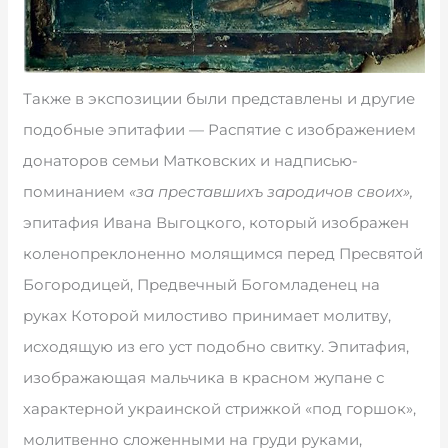
Также в экспозиции были представлены и другие
подобные эпитафии — Распятие с изображением
донаторов семьи Матковских и надписью-
поминанием
«за преставшихъ зародичов своих»,
эпитафия Ивана Выгоцкого, который изображен
коленопреклоненно молящимся перед Пресвятой
Богородицей, Предвечный Богомладенец на
руках Которой милостиво принимает молитву,
исходящую из его уст подобно свитку. Эпитафия,
изображающая мальчика в красном жупане с
характерной украинской стрижкой «под горшок»,
молитвенно сложенными на груди руками,