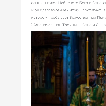
слышен голос Небесного Бога и Отца, 
Моё благоволение». Чтобы постигнуть э
котором пребывает Божественная Прир
Живоначальной Троицы — Отца и Сына 