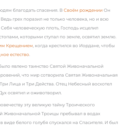
юдям благодать спасения. В
Своём рождении
Он
Ведь грех поразил не только человека, но и всю
 Себя человеческую плоть, Господь исцелил
топами, которыми ступал по земле, освятил землю.
им Крещением
, когда крестился во Иордане, чтобы
дное естество
.
ы было явлено таинство Святой Живоначальной
ровений, что мир сотворила Святая Живоначальная
Три Лица и Три Действа. Отец Небесный восхотел
Дух освятил и оживотворил.
овечеству эту великую тайну Троического
ой Живоначальной Троицы пребывал в водах
в виде белого голубя спускался на Спасителя. И был