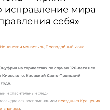
то исправление мира
справления себя»
Ионинский монастырь
,
Преподобный Иона
уфрия на торжествах по случаю 120-летия со
ы Киевского. Киевский Свято-Троицкий
 года.
лый и спасительный след»
 наслаждаемся воспоминанием
праздника Крещения
оявлением
.