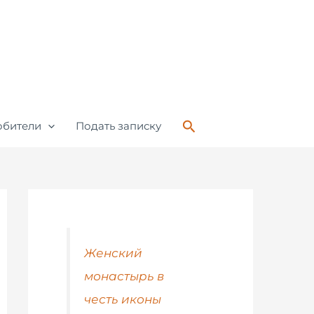
Поиск
обители
Подать записку
Женский
монастырь в
честь иконы