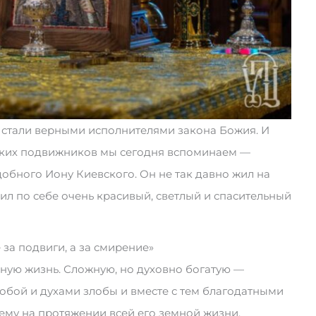
стали верными исполнителями закона Божия. И
ликих подвижников мы сегодня вспоминаем —
обного Иону Киевского. Он не так давно жил на
вил по себе очень красивый, светлый и спасительный
за подвиги, а за смирение»
ую жизнь. Сложную, но духовно богатую —
бой и духами злобы и вместе с тем благодатными
ему на протяжении всей его земной жизни.