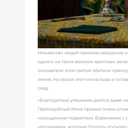
Множество людей приняли крещение и 
одного из таких великих христиан, ве
основателя этой святой обители препод
земле, построил этот монастырь и оста
след.
«Благодатные утешения даются даже не 
Преподобный Иона прожил очень сложн
насыщенную подвигами, борениями с со
утешениями, которые Господь посылал 