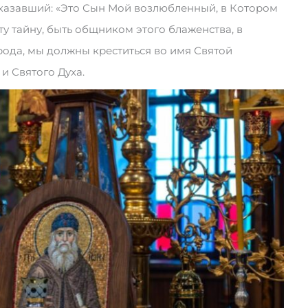
сказавший: «Это Сын Мой возлюбленный, в Котором
ту тайну, быть общником этого блаженства, в
ода, мы должны креститься во имя Святой
и Святого Духа.